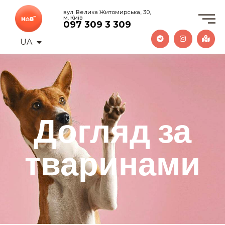
вул. Велика Житомирська, 30,
м. Київ
097 309 3 309
UA
EN
Догляд за
тваринами