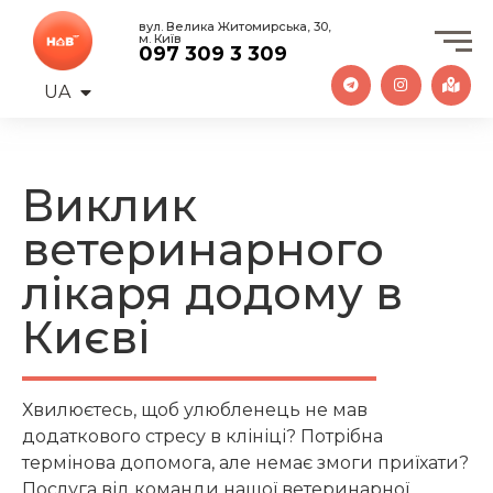
вул. Велика Житомирська, 30,
м. Київ
097 309 3 309
UA
EN
Виклик
ветеринарного
лікаря додому в
Києві
Хвилюєтесь, щоб улюбленець не мав
додаткового стресу в клініці? Потрібна
термінова допомога, але немає змоги приїхати?
Послуга від команди нашої ветеринарної