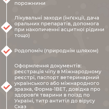
порожнини
Лікувальні заходи (інґєкції, дача
оральних препаратів, допомога
при накопиченні асцитної рідини
тощо)
Родопоміч (природнім шляхом)
Оформлення документів:
реєстрація чіпу в Міжнародному
реєстрі, паспорт ветеринарний
українського або міжнародного
зразка, Форма-1ВЕТ, довідка про
здоровґя тварини в поїзд по
Україні, титр антитіл до вірусу
Сказ