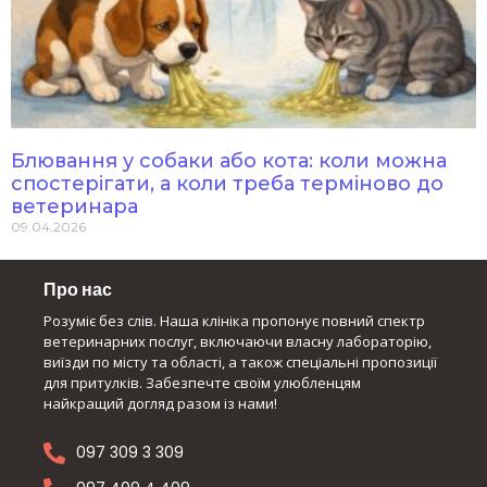
Блювання у собаки або кота: коли можна
спостерігати, а коли треба терміново до
ветеринара
09.04.2026
Про нас
Розуміє без слів. Наша клініка пропонує повний спектр
ветеринарних послуг, включаючи власну лабораторію,
виїзди по місту та області, а також спеціальні пропозиції
для притулків. Забезпечте своїм улюбленцям
найкращий догляд разом із нами!
097 309 3 309