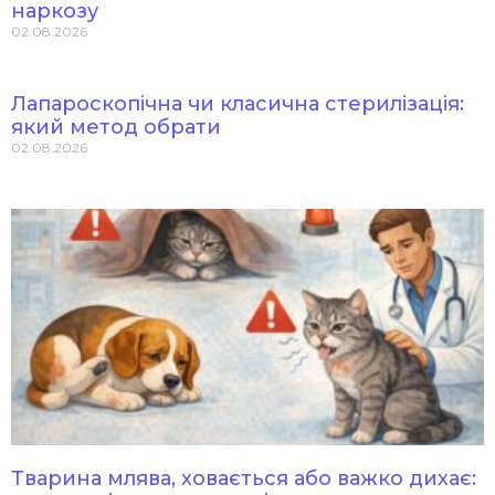
роки!
наркозу
02.08.2026
Святкуємо
разом!
Лапароскопічна чи класична стерилізація:
який метод обрати
02.08.2026
Тварина млява, ховається або важко дихає: