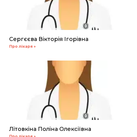
Сергєєва Вікторія Ігорівна
Про лікаря »
Літовкіна Поліна Олексіївна
Про лікаря »