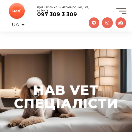
вул. Велика Житомирська, 30,
м. Київ
097 309 3 309
UA
EN
HAB VET
СПЕЦІАЛІСТИ